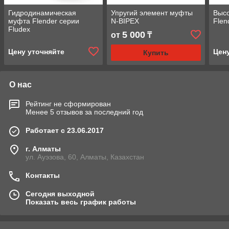
Гидродинамическая
Упругий элемент муфты
Выс
муфта Flender серии
N-BIPEX
Flen
Fludex
5 000
от
₸
Цену уточняйте
Цен
Купить
О нас
Рейтинг не сформирован
Менее 5 отзывов за последний год
Работает с 23.06.2017
г. Алматы
ул. Ауэзова, 60, Алматы, Казахстан
Контакты
Сегодня выходной
Показать весь график работы