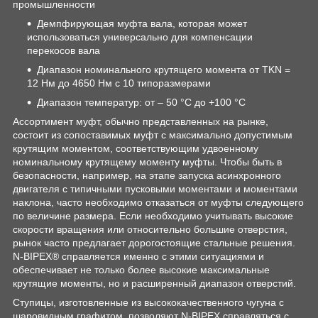
промышленности
Демпфирующая муфта вала, которая может
использоваться универсально для компенсации
перекосов вала
Диапазон номинального крутящего момента от TKN =
12 Нм до 4650 Нм с 10 типоразмерами
Диапазон температур: от – 50 °C до +100 °C
Ассортимент муфт, обычно представленных на рынке,
состоит из сопоставимых муфт с максимально допустимым
крутящим моментом, соответствующим удвоенному
номинальному крутящему моменту муфты. Чтобы быть в
безопасности, например, на этапе запуска асинхронного
двигателя с типичными пусковыми моментами и моментами
наклона, часто необходимо отказаться от муфты следующего
по величине размера. Если необходимо учитывать высокие
скорости вращения или относительно большие отверстия,
рынок часто предлагает дорогостоящие стальные решения.
N-BIPEX® справляется именно с этими ситуациями и
обеспечивает не только более высокие максимальные
крутящие моменты, но и расширенный диапазон отверстий.
Ступицы, изготовленные из высококачественного чугуна с
шаровидным графитом, позволяют N-BIPEX справляться с