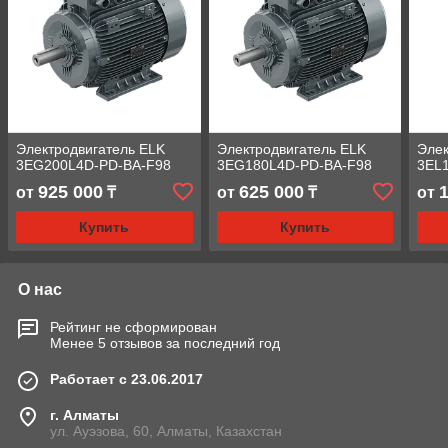
Электродвигатель ELK
Электродвигатель ELK
Элек
3EG200L4D-PD-BA-F98
3EG180L4D-PD-BA-F98
3EL
925 000
625 000
от
₸
от
₸
от
Купить
Купить
О нас
Рейтинг не сформирован
Менее 5 отзывов за последний год
Работает с 23.06.2017
г. Алматы
ул. Ауэзова, 60, Алматы, Казахстан