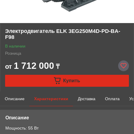
Электродвигатель ELK 3EG250M4D-PD-BA-
F98
В наличии
Розница
1 712 000
от
₸
Купить
Описание
Характеристики
Доставка
Оплата
Ус
Описание
Мощность: 55 Вт