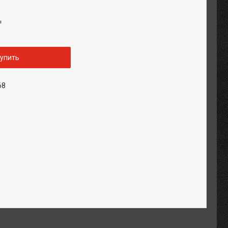
₸
упить
68