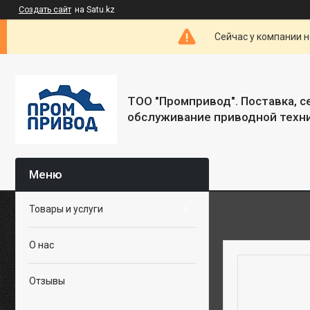
Создать сайт
на Satu.kz
Сейчас у компании н
ТОО "Промпривод". Поставка, 
обслуживание приводной техни
Товары и услуги
О нас
Отзывы