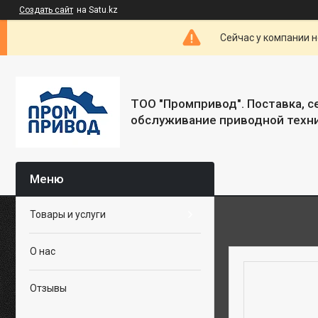
Создать сайт
на Satu.kz
Сейчас у компании н
ТОО "Промпривод". Поставка, 
обслуживание приводной техни
Товары и услуги
О нас
Отзывы