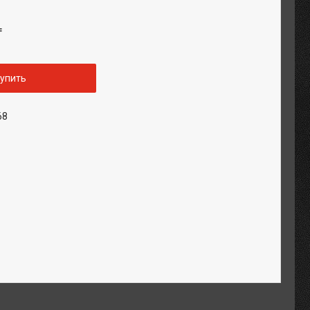
₸
упить
68