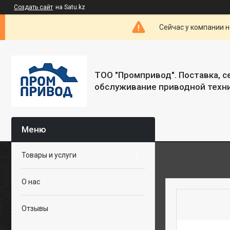
Создать сайт
на Satu.kz
Сейчас у компании н
ТОО "Промпривод". Поставка, 
обслуживание приводной техни
Товары и услуги
О нас
Отзывы