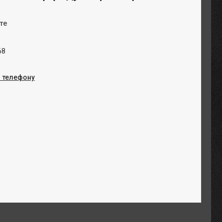
те
68
о телефону