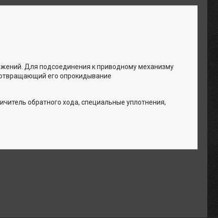
ожений. Для подсоединения к приводному механизму
едотвращающий его опрокидывание
ичитель обратного хода, специальные уплотнения,