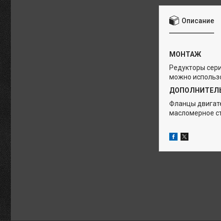
Описание
МОНТАЖ
Редукторы сер
можно использ
ДОПОЛНИТЕЛ
Фланцы двигате
масломерное ст