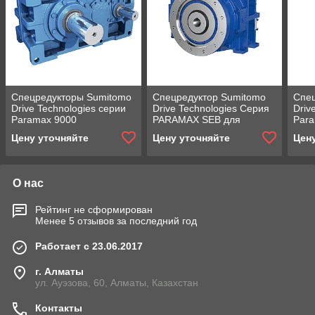
Спецредукторы Sumitomo
Спецредуктор Sumitomo
Спец
Drive Technologies серии
Drive Technologies Серия
Driv
Paramax 9000
PARAMAX SEB для
Para
экструдеров
Redu
Цену уточняйте
Цену уточняйте
Цен
О нас
Рейтинг не сформирован
Менее 5 отзывов за последний год
Работает с 23.06.2017
г. Алматы
ул. Ауэзова, 60, Алматы, Казахстан
Контакты