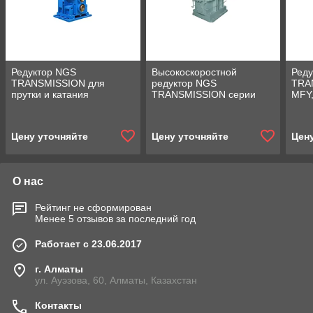
Редуктор NGS
Высокоскоростной
Ред
TRANSMISSION для
редуктор NGS
TRA
прутки и катания
TRANSMISSION серии
MFY,
проволоки
NGGS
мел
Цену уточняйте
Цену уточняйте
Цен
О нас
Рейтинг не сформирован
Менее 5 отзывов за последний год
Работает с 23.06.2017
г. Алматы
ул. Ауэзова, 60, Алматы, Казахстан
Контакты