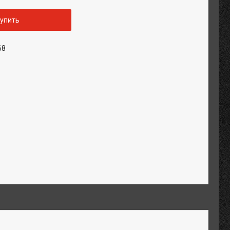
упить
68