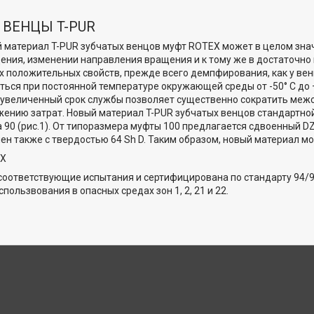
 ВЕНЦЫ T-PUR
материал T-PUR зубчатых венцов муфт ROTEX может в целом зна
ения, изменении направления вращения и к тому же в достаточно 
х положительных свойств, прежде всего демпфирования, как у вен
ься при постоянной температуре окружающей среды от -50° C до +12
) увеличенный срок службы позволяет существенно сократить меж
жению затрат. Новый материал T-PUR зубчатых венцов стандартно
 90 (рис.1). От типоразмера муфты 100 предлагается сдвоенный DZ
ен также с твердостью 64 Sh D. Таким образом, новый материал мож
EX
оответствующие испытания и сертифицирована по стандарту 94/9/E
пользвования в опасных средах зон 1, 2, 21 и 22.