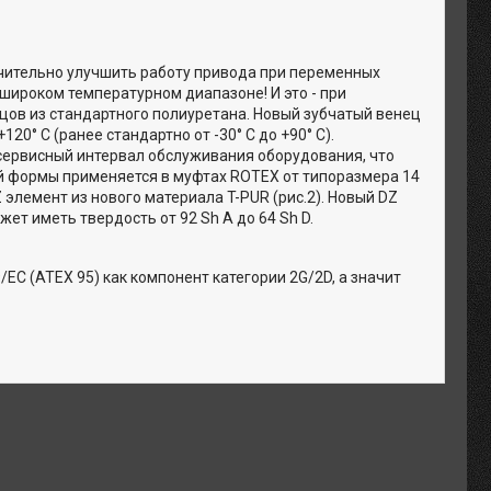
чительно улучшить работу привода при переменных
широком температурном диапазоне! И это - при
цов из стандартного полиуретана. Новый зубчатый венец
0° C (ранее стандартно от -30° C до +90° C).
сервисный интервал обслуживания оборудования, что
й формы применяется в муфтах ROTEX от типоразмера 14
 элемент из нового материала T-PUR (рис.2). Новый DZ
ет иметь твердость от 92 Sh A до 64 Sh D.
C (ATEX 95) как компонент категории 2G/2D, а значит