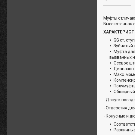
Муфты отличаю
Высокоточная о
ХАРАКТЕРИСТ
GG ст. сту
Зубчатый 
Муфта для
вызванных н
Осевое шт
Диапазон т
Макс. мом
Компенсир
Полумуфты
Обширный 
- Допуск посад
- Отверстия дл
- Конусные и д
Соответст
Различные