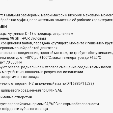
тся малыми размерами, малой массой и низкими маховыми момент
бработка муфты, положительно влияет на её рабочие характерист
ИКИ
пицы, чугунные, D=18 с предвар. сверлением
венец 98 Sh T-PUR, лиловый
 соединения валов, передача крутящего момента с гашением крут
еравномерной работой двигателя
епсельное соединение, простой монтаж, не требует обслуживания,
емператур от -40°C до +100°C, макс. температура до +120°C
ент 70 000 Нм
уют осевое, радиальное и угловое смещение соединяемых валов
 могут быть выполнены в разрезном исполнении
ассортимент со склада:
очного отверстия H7, шпоночный паз по DIN 6885/1 (JS9)
я шлицевого соединения по DIN и SAE
юймовые отверстия
вует европейским нормам 94/9/ЕС по взрывобезопасности
 твёрдости зубчатого венца