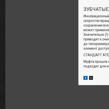
ЗУБЧАТЫЕ
Инновационный 
скоростях вращ
сохранении все
может применят
Значительно (!
приводит к сни
до типоразмера
элемент доступ
СТАНДАРТ AT
Муфта прошла с
подходит для ис