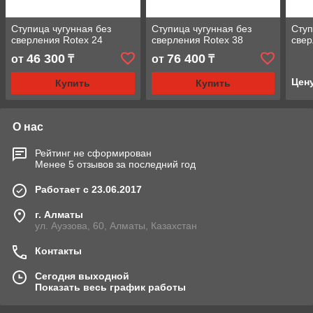
Ступица чугунная без
Ступица чугунная без
Ступ
сверления Rotex 24
сверления Rotex 38
свер
46 300
76 400
от
₸
от
₸
Цен
Купить
Купить
О нас
Рейтинг не сформирован
Менее 5 отзывов за последний год
Работает с 23.06.2017
г. Алматы
ул. Ауэзова, 60, Алматы, Казахстан
Контакты
Сегодня выходной
Показать весь график работы