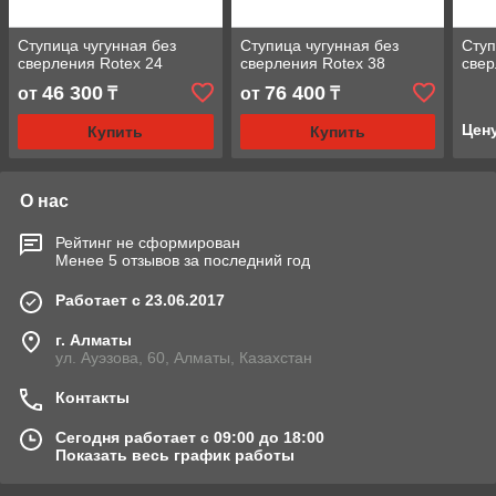
Ступица чугунная без
Ступица чугунная без
Ступ
сверления Rotex 24
сверления Rotex 38
свер
46 300
76 400
от
₸
от
₸
Цен
Купить
Купить
О нас
Рейтинг не сформирован
Менее 5 отзывов за последний год
Работает с 23.06.2017
г. Алматы
ул. Ауэзова, 60, Алматы, Казахстан
Контакты
Сегодня работает с 09:00 до 18:00
Показать весь график работы